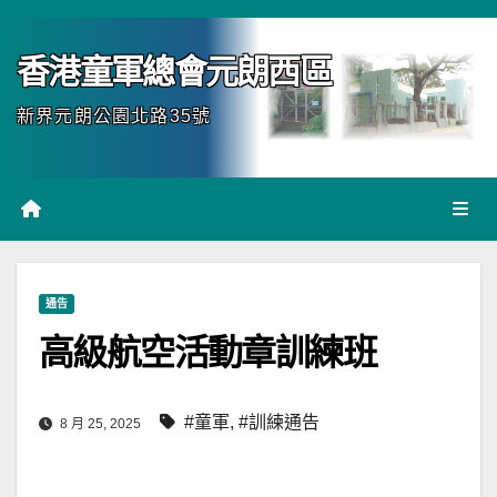
Skip
to
香港童軍總會元朗西區
content
新界元朗公園北路35號
通告
高級航空活動章訓練班
#童軍
,
#訓練通告
8 月 25, 2025