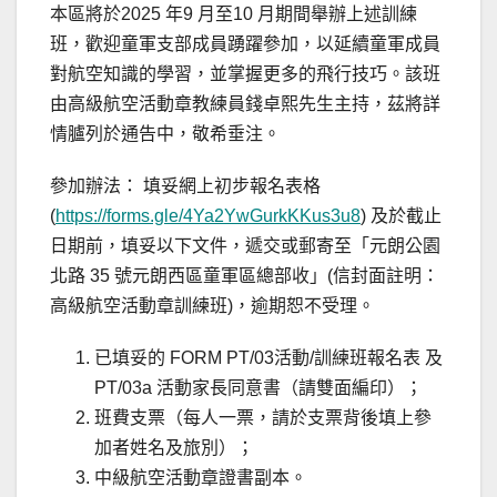
本區將於2025 年9 月至10 月期間舉辦上述訓練
班，歡迎童軍支部成員踴躍參加，以延續童軍成員
對航空知識的學習，並掌握更多的飛行技巧。該班
由高級航空活動章教練員錢卓熙先生主持，茲將詳
情臚列於通告中，敬希垂注。
參加辦法： 填妥網上初步報名表格
(
https://forms.gle/4Ya2YwGurkKKus3u8
) 及於截止
日期前，填妥以下文件，遞交或郵寄至「元朗公園
北路 35 號元朗西區童軍區總部收」(信封面註明：
高級航空活動章訓練班)，逾期恕不受理。
已填妥的 FORM PT/03活動/訓練班報名表 及
PT/03a 活動家長同意書（請雙面編印）；
班費支票（每人一票，請於支票背後填上參
加者姓名及旅別）；
中級航空活動章證書副本。