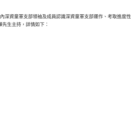
的是讓區內深資童軍支部領袖及成員認識深資童軍支部運作、考取進
志輝先生主持，詳情如下：