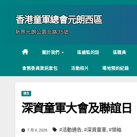
Skip
to
香港童軍總會元朗西區
content
新界元朗公園北路35號
關於我們
區總監的話
區職員
會務委員資訊套包
活動相片
場地預約紀錄
通告
深資童軍大會及聯誼日
#活動通告
,
#深資童軍
,
#領袖
7 月 4, 2026